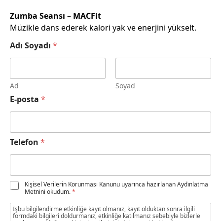
Zumba Seansı – MACFit
Müzikle dans ederek kalori yak ve enerjini yükselt.
Adı Soyadı
*
Ad
Soyad
(
E-posta
*
k
o
p
y
Telefon
*
a
)
K
V
K
K
O
Kişisel Verilerin Korunması Kanunu uyarınca hazırlanan Aydınlatma
K
Metnini okudum.
*
V
n
O
K
a
İşbu bilgilendirme etkinliğe kayıt olmanız, kayıt olduktan sonra ilgili
n
K
y
formdaki bilgileri doldurmanız, etkinliğe katılmanız sebebiyle bizlerle