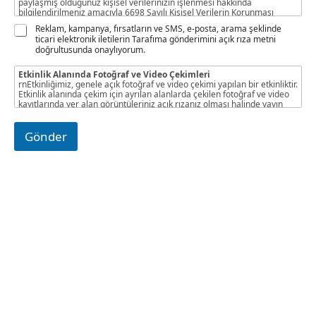
a
O
(
paylaşmış olduğunuz kişisel verilerinizin işlenmesi hakkında
y
bilgilendirilmeniz amacıyla 6698 Sayılı Kişisel Verilerin Korunması
n
k
Kanunu’nun 10. maddesinde düzenlenen Veri sorumlusunun
a
K
o
Reklam, kampanya, fırsatların ve SMS, e-posta, arama şeklinde
aydınlatma yükümlülüğü hükümleri kapsamında veri sorumlusu
ticari elektronik iletilerin Tarafıma gönderimini açık rıza metni
y
V
p
sıfatıyla Akyön Tesis Yönetim Hizmetleri Anonim Şirketi (“Akyön”)
doğrultusunda onaylıyorum.
tarafından yapılmaktadır.
*
K
y
K
a
Etkinlik Alanında Fotoğraf ve Video Çekimleri
O
)
rnEtkinliğimiz, genele açık fotoğraf ve video çekimi yapılan bir etkinliktir.
n
*
Etkinlik alanında çekim için ayrılan alanlarda çekilen fotoğraf ve video
kayıtlarında yer alan görüntüleriniz açık rızanız olması halinde yayın
a
organlarında, sosyal medya ve internet sitemizde yayınlanacaktır.
y
Fotoğraf ve video çekimine açık rızanız yoksa lütfen beyaz renkli rozeti
tercih ederek, etkinliğe fotoğraf ve video çekimi gerçekleştirilmeyen
(
Gönder
alanlarda katılım sağlayınız.
k
o
p
y
a
)