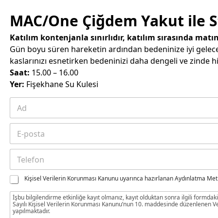
MAC/One Çiğdem Yakut ile S
Katılım kontenjanla sınırlıdır, katılım sırasında mat
Gün boyu süren hareketin ardından bedeninize iyi gelece
kaslarınızı esnetirken bedeninizi daha dengeli ve zinde h
Saat:
15.00 – 16.00
Yer:
Fişekhane Su Kulesi
A
K
d
V
ı
K
Ad
E
S
K
-
o
A
p
y
d
T
o
a
ı
e
s
d
T
l
t
ı
e
K
Kişisel Verilerin Korunması Kanunu uyarınca hazırlanan Aydınlatma Me
e
a
*
l
V
f
*
e
K
İşbu bilgilendirme etkinliğe kayıt olmanız, kayıt olduktan sonra ilgili formda
o
f
Sayılı Kişisel Verilerin Korunması Kanunu’nun 10. maddesinde düzenlenen V
K
n
yapılmaktadır.
o
O
*