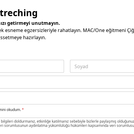
treching
ınızı getirmeyi unutmayın.
k esneme egzersizleriyle rahatlayın. MAC/One eğitmeni Çiğ
issetmeye hazırlayın.
Soyad
tnini okudum.
*
ki bilgileri doldurmanız, etkinliğe katılmanız sebebiyle bizlerle paylaşmış olduğunu
eri sorumlusunun aydınlatma yükümlülüğü hükümleri kapsamında veri sorumlusu sı