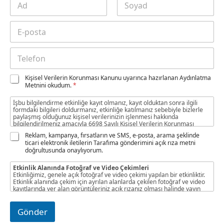
d
ı
Ad
Soyad
E
S
-
o
p
y
T
K
o
a
e
V
s
d
l
K
t
ı
K
Kişisel Verilerin Korunması Kanunu uyarınca hazırlanan Aydınlatma
e
K
a
*
Metnini okudum.
*
V
f
O
*
K
o
n
İşbu bilgilendirme etkinliğe kayıt olmanız, kayıt olduktan sonra ilgili
K
n
a
formdaki bilgileri doldurmanız, etkinliğe katılmanız sebebiyle bizlerle
O
*
paylaşmış olduğunuz kişisel verilerinizin işlenmesi hakkında
y
bilgilendirilmeniz amacıyla 6698 Sayılı Kişisel Verilerin Korunması
n
T
Kanunu’nun 10. maddesinde düzenlenen Veri sorumlusunun
a
K
*
Reklam, kampanya, fırsatların ve SMS, e-posta, arama şeklinde
e
aydınlatma yükümlülüğü hükümleri kapsamında veri sorumlusu
ticari elektronik iletilerin Tarafıma gönderimini açık rıza metni
y
V
K
sıfatıyla Akyön Tesis Yönetim Hizmetleri Anonim Şirketi (“Akyön”)
l
doğrultusunda onaylıyorum.
tarafından yapılmaktadır.
*
K
V
e
K
K
f
Etkinlik Alanında Fotoğraf ve Video Çekimleri
O
K
o
Etkinliğimiz, genele açık fotoğraf ve video çekimi yapılan bir etkinliktir.
n
Etkinlik alanında çekim için ayrılan alanlarda çekilen fotoğraf ve video
*
n
kayıtlarında yer alan görüntüleriniz açık rızanız olması halinde yayın
a
organlarında, sosyal medya ve internet sitemizde yayınlanacaktır.
y
Fotoğraf ve video çekimine açık rızanız yoksa lütfen beyaz renkli rozeti
tercih ederek, etkinliğe fotoğraf ve video çekimi gerçekleştirilmeyen
(
Gönder
alanlarda katılım sağlayınız.
k