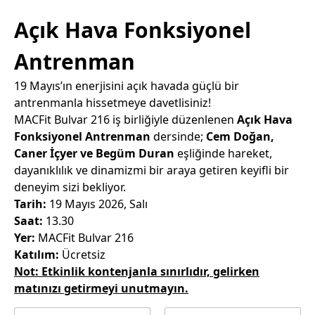
Açık Hava Fonksiyonel
Antrenman
19 Mayıs’ın enerjisini açık havada güçlü bir
antrenmanla hissetmeye davetlisiniz!
MACFit Bulvar 216 iş birliğiyle düzenlenen
Açık Hava
Fonksiyonel Antrenman
dersinde;
Cem Doğan,
Caner İçyer ve Begüm Duran
eşliğinde hareket,
dayanıklılık ve dinamizmi bir araya getiren keyifli bir
deneyim sizi bekliyor.
Tarih:
19 Mayıs 2026, Salı
Saat:
13.30
Yer:
MACFit Bulvar 216
Katılım:
Ücretsiz
Not: Etkinlik kontenjanla sınırlıdır, gelirken
matınızı getirmeyi unutmayın.
A